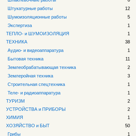
Штукатурные работы
12
Шумоизоляционные работы
5
Экспертиза
1
ТЕПЛО- и ШУМОИЗОЛЯЦИЯ
1
ТЕХНИКА
38
Аудио- и видеоаппаратура
1
Бытовая техника
11
Землеобрабатывающая техника
2
Землеройная техника
3
Строительная спецтехника
1
Теле- и радиоаппаратура
1
ТУРИЗМ
2
УСТРОЙСТВА и ПРИБОРЫ
2
ХИМИЯ
1
ХОЗЯЙСТВО и БЫТ
50
Грибы
1