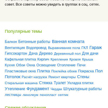
совет. Все советы можно увидеть в группах в соц. сетях.
Популярные темы
Ванная комната
Бетонные работы
Балкон
Гараж
Вентиляция
ГКЛ
Водопровод
Выравнивание пола
Гипсокартон
Дача
Дерево
Для дачи
Деревянный пол
Кирпич
Кафельная плитка
Крепления
Кровля
Крыша
Кухня
Отопление
Обои
Окна
Освещение
Печи
Пол
Плитка
Покраска
Пластиковые окна
Поклейка обоев
Потолок
Стены
Расчёт нагрузок
Ремонт квартиры
Туалет
Стяжка
Стиральная машина
Укладка плитки
Утепление
Фундамент
Штукатурные работы
Чердак
лестницы
линолеум
пенопласт
септик
Свежее обсуждение