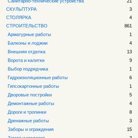
Санитарно-технические устройства
21
СКУЛЬПТУРА
3
СТОЛЯРКА
4
СТРОИТЕЛЬСТВО
861
Арматурные работы
1
Балконы и лоджии
4
Внешняя отделка
13
Ворота и калитки
9
Выбор подрядчика
1
Гидроизоляционные работы
6
Гипсокартонные работы
1
Дворовые постройки
5
Демонтажные работы
4
Дороги и тропинки
8
Дренажные работы
3
Заборы и ограждения
15
Земля и геодезия
2